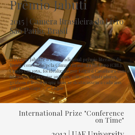
Prêmio Jabuti
2015 | Camera Brasileira do Livro
São Paulo, Brasil
O Prêmio Jabuti é o mais tradicional prêmio literário do
Brasil, concedido pela Câmara Brasileira do Livro (CBL).
Criado em 1959, foi idealizado por Edgard Cavalheiro com o
interesse de premiar autores, editores, ilustradores,
gráficos e livreiros que mais se destacassem a cada ano.
Categoria Capa − 2º Lugar
International Prize "Conference
on Time"
2012 | UAE University