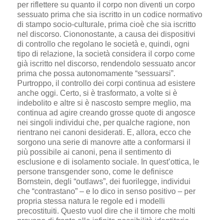
per riflettere su quanto il corpo non diventi un corpo
sessuato prima che sia iscritto in un codice normativo
di stampo socio-culturale, prima cioè che sia iscritto
nel discorso. Ciononostante, a causa dei dispositivi
di controllo che regolano le società e, quindi, ogni
tipo di relazione, la società considera il corpo come
già iscritto nel discorso, rendendolo sessuato ancor
prima che possa autonomamente “sessuarsi”.
Purtroppo, il controllo dei corpi continua ad esistere
anche oggi. Certo, si è trasformato, a volte si è
indebolito e altre si è nascosto sempre meglio, ma
continua ad agire creando grosse quote di angosce
nei singoli individui che, per qualche ragione, non
rientrano nei canoni desiderati. E, allora, ecco che
sorgono una serie di manovre atte a conformarsi il
più possibile ai canoni, pena il sentimento di
esclusione e di isolamento sociale. In quest’ottica, le
persone transgender sono, come le definisce
Bornstein, degli “outlaws”, dei fuorilegge, individui
che “contrastano” – e lo dico in senso positivo – per
propria stessa natura le regole ed i modelli
precostituiti. Questo vuol dire che il timore che molti