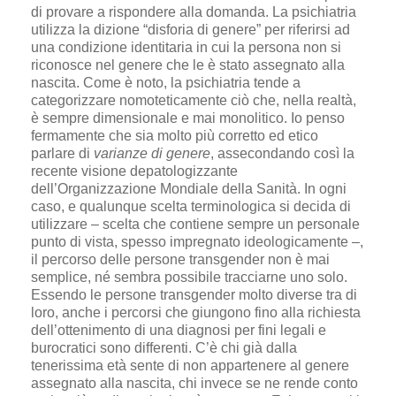
di provare a rispondere alla domanda. La psichiatria
utilizza la dizione “disforia di genere” per riferirsi ad
una condizione identitaria in cui la persona non si
riconosce nel genere che le è stato assegnato alla
nascita. Come è noto, la psichiatria tende a
categorizzare nomoteticamente ciò che, nella realtà,
è sempre dimensionale e mai monolitico. Io penso
fermamente che sia molto più corretto ed etico
parlare di
varianze di genere
, assecondando così la
recente visione depatologizzante
dell’Organizzazione Mondiale della Sanità. In ogni
caso, e qualunque scelta terminologica si decida di
utilizzare – scelta che contiene sempre un personale
punto di vista, spesso impregnato ideologicamente –,
il percorso delle persone transgender non è mai
semplice, né sembra possibile tracciarne uno solo.
Essendo le persone transgender molto diverse tra di
loro, anche i percorsi che giungono fino alla richiesta
dell’ottenimento di una diagnosi per fini legali e
burocratici sono differenti. C’è chi già dalla
tenerissima età sente di non appartenere al genere
assegnato alla nascita, chi invece se ne rende conto