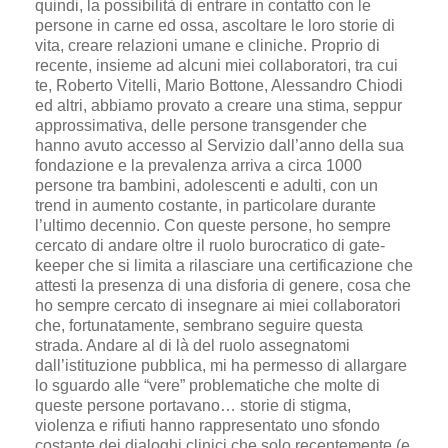
quindi, la possibilità di entrare in contatto con le
persone in carne ed ossa, ascoltare le loro storie di
vita, creare relazioni umane e cliniche. Proprio di
recente, insieme ad alcuni miei collaboratori, tra cui
te, Roberto Vitelli, Mario Bottone, Alessandro Chiodi
ed altri, abbiamo provato a creare una stima, seppur
approssimativa, delle persone transgender che
hanno avuto accesso al Servizio dall’anno della sua
fondazione e la prevalenza arriva a circa 1000
persone tra bambini, adolescenti e adulti, con un
trend in aumento costante, in particolare durante
l’ultimo decennio. Con queste persone, ho sempre
cercato di andare oltre il ruolo burocratico di gate-
keeper che si limita a rilasciare una certificazione che
attesti la presenza di una disforia di genere, cosa che
ho sempre cercato di insegnare ai miei collaboratori
che, fortunatamente, sembrano seguire questa
strada. Andare al di là del ruolo assegnatomi
dall’istituzione pubblica, mi ha permesso di allargare
lo sguardo alle “vere” problematiche che molte di
queste persone portavano… storie di stigma,
violenza e rifiuti hanno rappresentato uno sfondo
costante dei dialoghi clinici che solo recentemente (e