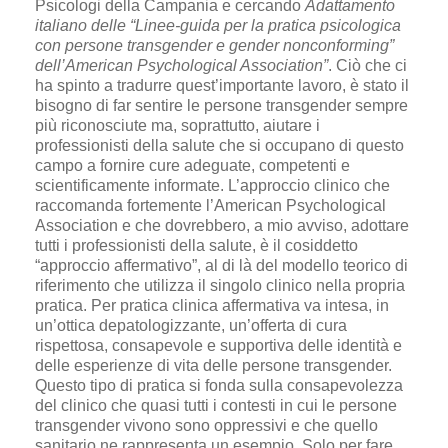
Psicologi della Campania e cercando
Adattamento
italiano delle “Linee-guida per la pratica psicologica
con persone transgender e gender nonconforming”
dell’American Psychological Association”
. Ciò che ci
ha spinto a tradurre quest’importante lavoro, è stato il
bisogno di far sentire le persone transgender sempre
più riconosciute ma, soprattutto, aiutare i
professionisti della salute che si occupano di questo
campo a fornire cure adeguate, competenti e
scientificamente informate. L’approccio clinico che
raccomanda fortemente l’American Psychological
Association e che dovrebbero, a mio avviso, adottare
tutti i professionisti della salute, è il cosiddetto
“approccio affermativo”, al di là del modello teorico di
riferimento che utilizza il singolo clinico nella propria
pratica. Per pratica clinica affermativa va intesa, in
un’ottica depatologizzante, un’offerta di cura
rispettosa, consapevole e supportiva delle identità e
delle esperienze di vita delle persone transgender.
Questo tipo di pratica si fonda sulla consapevolezza
del clinico che quasi tutti i contesti in cui le persone
transgender vivono sono oppressivi e che quello
sanitario ne rappresenta un esempio. Solo per fare