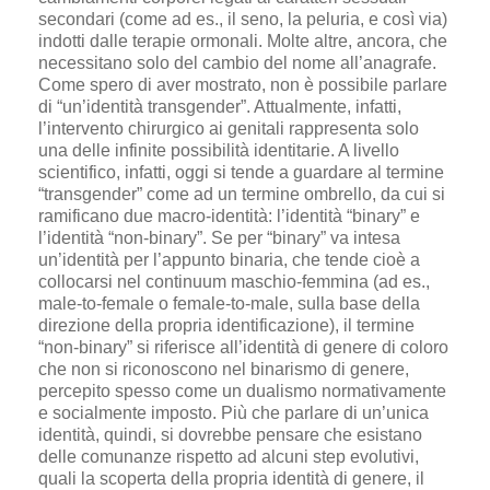
secondari (come ad es., il seno, la peluria, e così via)
indotti dalle terapie ormonali. Molte altre, ancora, che
necessitano solo del cambio del nome all’anagrafe.
Come spero di aver mostrato, non è possibile parlare
di “un’identità transgender”. Attualmente, infatti,
l’intervento chirurgico ai genitali rappresenta solo
una delle infinite possibilità identitarie. A livello
scientifico, infatti, oggi si tende a guardare al termine
“transgender” come ad un termine ombrello, da cui si
ramificano due macro-identità: l’identità “binary” e
l’identità “non-binary”. Se per “binary” va intesa
un’identità per l’appunto binaria, che tende cioè a
collocarsi nel continuum maschio-femmina (ad es.,
male-to-female o female-to-male, sulla base della
direzione della propria identificazione), il termine
“non-binary” si riferisce all’identità di genere di coloro
che non si riconoscono nel binarismo di genere,
percepito spesso come un dualismo normativamente
e socialmente imposto. Più che parlare di un’unica
identità, quindi, si dovrebbe pensare che esistano
delle comunanze rispetto ad alcuni step evolutivi,
quali la scoperta della propria identità di genere, il