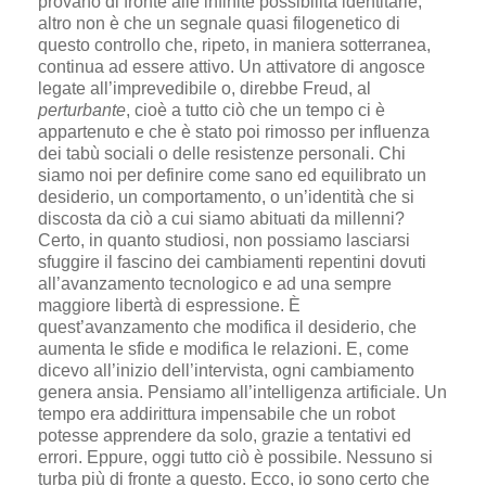
provano di fronte alle infinite possibilità identitarie,
altro non è che un segnale quasi filogenetico di
questo controllo che, ripeto, in maniera sotterranea,
continua ad essere attivo. Un attivatore di angosce
legate all’imprevedibile o, direbbe Freud, al
perturbante
, cioè a tutto ciò che un tempo ci è
appartenuto e che è stato poi rimosso per influenza
dei tabù sociali o delle resistenze personali. Chi
siamo noi per definire come sano ed equilibrato un
desiderio, un comportamento, o un’identità che si
discosta da ciò a cui siamo abituati da millenni?
Certo, in quanto studiosi, non possiamo lasciarsi
sfuggire il fascino dei cambiamenti repentini dovuti
all’avanzamento tecnologico e ad una sempre
maggiore libertà di espressione. È
quest’avanzamento che modifica il desiderio, che
aumenta le sfide e modifica le relazioni. E, come
dicevo all’inizio dell’intervista, ogni cambiamento
genera ansia. Pensiamo all’intelligenza artificiale. Un
tempo era addirittura impensabile che un robot
potesse apprendere da solo, grazie a tentativi ed
errori. Eppure, oggi tutto ciò è possibile. Nessuno si
turba più di fronte a questo. Ecco, io sono certo che