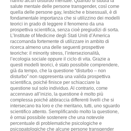
hanno alcun disturbo mentale. Quando si studia la
salute mentale delle persone transgender, così come
quella delle persone gay, lesbiche e bisessuali, è di
fondamentale importanza che si utilizzino dei modelli
teorici in grado di leggere il fenomeno da una
prospettiva scientifica, senza cioè pregiudizi di sorta.
L’Institute of Medicine degli Stati Uniti d’America
raccomanda fortemente di utilizzare in ambito di
ricerca almeno una delle seguenti prospettive
teoriche: il minority stress, l’intersezionalità,
l’ecologia sociale oppure il ciclo di vita. Grazie a
questi modelli teorici, è stato possibile comprendere,
già da tempo, che la questione “disturbo – non
disturbo” non rappresenta una valida prospettiva
scientifica, poiché finisce per schiacciare la
questione sul solo individuo. Al contrario, come
accennavo all’inizio, la questione è molto più
complessa poiché abbraccia differenti livelli che si
intersecano tra loro e che meritano, tutti, uno sguardo
scientifico attento. Semplificando molto la questione,
è ormai possibile sostenere che una notevole
percentuale di problematiche psicologiche e
psicopatologiche che alcune persone transgender