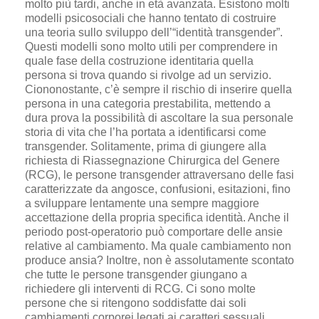
molto più tardi, anche in età avanzata. Esistono molti
modelli psicosociali che hanno tentato di costruire
una teoria sullo sviluppo dell’“identità transgender”.
Questi modelli sono molto utili per comprendere in
quale fase della costruzione identitaria quella
persona si trova quando si rivolge ad un servizio.
Ciononostante, c’è sempre il rischio di inserire quella
persona in una categoria prestabilita, mettendo a
dura prova la possibilità di ascoltare la sua personale
storia di vita che l’ha portata a identificarsi come
transgender. Solitamente, prima di giungere alla
richiesta di Riassegnazione Chirurgica del Genere
(RCG), le persone transgender attraversano delle fasi
caratterizzate da angosce, confusioni, esitazioni, fino
a sviluppare lentamente una sempre maggiore
accettazione della propria specifica identità. Anche il
periodo post-operatorio può comportare delle ansie
relative al cambiamento. Ma quale cambiamento non
produce ansia? Inoltre, non è assolutamente scontato
che tutte le persone transgender giungano a
richiedere gli interventi di RCG. Ci sono molte
persone che si ritengono soddisfatte dai soli
cambiamenti corporei legati ai caratteri sessuali