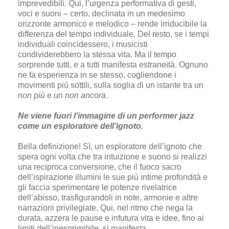
imprevedibili. Qui, l’urgenza performativa di gesti,
voci e suoni – certo, declinata in un medesimo
orizzonte armonico e melodico – rende irriducibile la
differenza del tempo individuale. Del resto, se i tempi
individuali coincidessero, i musicisti
condividerebbero la stessa vita. Ma il tempo
sorprende tutti, e a tutti manifesta estraneità. Ognuno
ne fa esperienza in se stesso, cogliendone i
movimenti più sottili, sulla soglia di un istante tra un
non più
e un
non ancora
.
Ne viene fuori l’immagine di un performer jazz
come un esploratore dell’ignoto.
Bella definizione! Sì, un esploratore dell’ignoto che
spera ogni volta che tra intuizione e suono si realizzi
una reciproca conversione, che il fuoco sacro
dell’ispirazione illumini le sue più intime profondità e
gli faccia sperimentare le potenze rivelatrice
dell’abisso, trasfigurandoli in note, armonie e altre
narrazioni privilegiate. Qui, nel ritmo che nega la
durata, azzera le pause e infutura vita e idee, fino ai
limiti dell’inesprimibile, si manifesta