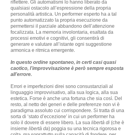
riflettere. Gli automatismi lo hanno liberato da
qualsiasi ostacolo all’espressione della propria
personalità artistica. Un performer esperto ha a tal
punto automatizzato la propria esecuzione da
permettersi il parziale abbandono dell’attenzione
focalizzata. La memoria involontaria, esaltata da
processi emotivi e cognitivi, gli consentirà di
generare e valutare all’istante ogni suggestione
armonica e ritmica emergente.
In questo ordine spontaneo, in certi casi quasi
caotico, l’improvvisazione è però sempre esposta
all’errore.
Errori e imperfezioni direi sono consustanziali al
linguaggio improvvisativo, alla sua logica, alla sua
estetica. Forse è anche una fortuna che sia così. Del
resto, al netto dei generi e delle preferenze non vi è
paradigma assoluto cui corrispondere. Si tratta di una
sorta di ‘stato d’eccezione’ in cui un performer ha
solo il dovere di essere libero. La sua
libertà di
(che è
insieme
libertà da
) poggia su una tecnica rigorosa e
colta, ma soprattutto sulla capacità di fondere, per