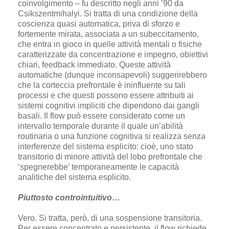
coinvolgimento – fu descritto negli anni ’90 da
Csikszentmihalyi. Si tratta di una condizione della
coscienza quasi automatica, priva di sforzo e
fortemente mirata, associata a un subeccitamento,
che entra in gioco in quelle attività mentali o fisiche
caratterizzate da concentrazione e impegno, obiettivi
chiari, feedback immediato. Queste attività
automatiche (dunque inconsapevoli) suggerirebbero
che la corteccia prefrontale è ininfluente su tali
processi e che questi possono essere attribuiti ai
sistemi cognitivi impliciti che dipendono dai gangli
basali. Il flow può essere considerato come un
intervallo temporale durante il quale un’abilità
routinaria o una funzione cognitiva si realizza senza
interferenze del sistema esplicito: cioè, uno stato
transitorio di minore attività del lobo prefrontale che
‘spegnerebbe’ temporaneamente le capacità
analitiche del sistema esplicito.
Piuttosto controintuitivo…
Vero. Si tratta, però, di una sospensione transitoria.
Per essere concentrato e persistente, il flow richiede