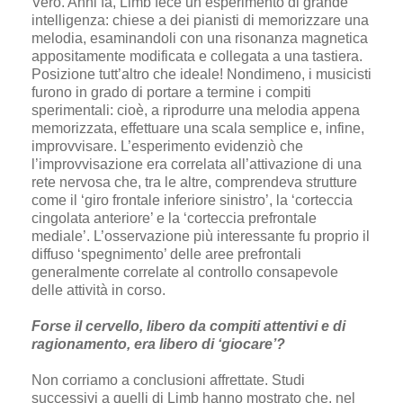
Vero. Anni fa, Limb fece un esperimento di grande
intelligenza: chiese a dei pianisti di memorizzare una
melodia, esaminandoli con una risonanza magnetica
appositamente modificata e collegata a una tastiera.
Posizione tutt’altro che ideale! Nondimeno, i musicisti
furono in grado di portare a termine i compiti
sperimentali: cioè, a riprodurre una melodia appena
memorizzata, effettuare una scala semplice e, infine,
improvvisare. L’esperimento evidenziò che
l’improvvisazione era correlata all’attivazione di una
rete nervosa che, tra le altre, comprendeva strutture
come il ‘giro frontale inferiore sinistro’, la ‘corteccia
cingolata anteriore’ e la ‘corteccia prefrontale
mediale’. L’osservazione più interessante fu proprio il
diffuso ‘spegnimento’ delle aree prefrontali
generalmente correlate al controllo consapevole
delle attività in corso.
Forse il cervello, libero da compiti attentivi e di
ragionamento, era libero di ‘giocare’?
Non corriamo a conclusioni affrettate. Studi
successivi a quelli di Limb hanno mostrato che, nel