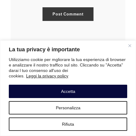
La tua privacy è importante
Utilizziamo cookie per mgliorare la tua esperienza di browser
e analizzare il nostro traffico sul sito. Cliccando su "Accetta"
darai l tuo consenso all'uso dei
Con profonda gratitudine al maestro Andrea Sparaco per il
cookies.
Leggi la privacy policy
generoso dono dei concept grafici.
Accetta
Privacy Policy
Personalizza
AMBULATORI
Rifiuta