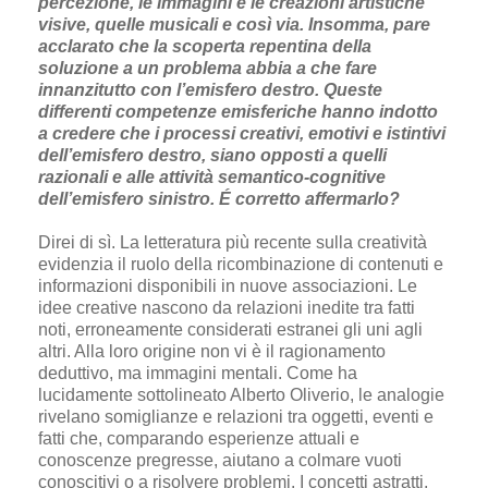
percezione, le immagini e le creazioni artistiche
visive, quelle musicali e così via. Insomma, pare
acclarato che la scoperta repentina della
soluzione a un problema abbia a che fare
innanzitutto con l’emisfero destro. Queste
differenti competenze emisferiche hanno indotto
a credere che i processi creativi, emotivi e istintivi
dell’emisfero destro, siano opposti a quelli
razionali e alle attività semantico-cognitive
dell’emisfero sinistro. É corretto affermarlo?
Direi di sì. La letteratura più recente sulla creatività
evidenzia il ruolo della ricombinazione di contenuti e
informazioni disponibili in nuove associazioni. Le
idee creative nascono da relazioni inedite tra fatti
noti, erroneamente considerati estranei gli uni agli
altri. Alla loro origine non vi è il ragionamento
deduttivo, ma immagini mentali. Come ha
lucidamente sottolineato Alberto Oliverio, le analogie
rivelano somiglianze e relazioni tra oggetti, eventi e
fatti che, comparando esperienze attuali e
conoscenze pregresse, aiutano a colmare vuoti
conoscitivi o a risolvere problemi. I concetti astratti,