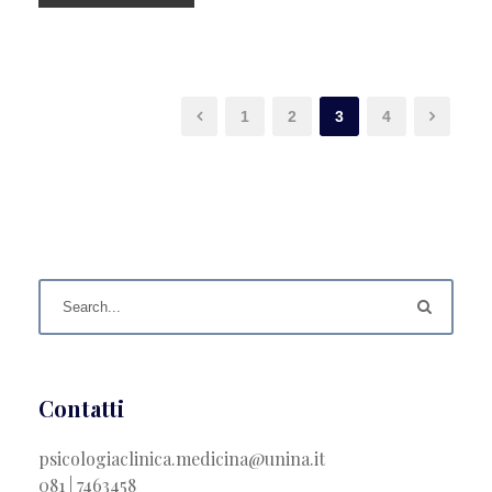
1
2
3
4
Contatti
psicologiaclinica.medicina@unina.it
081 | 7463458