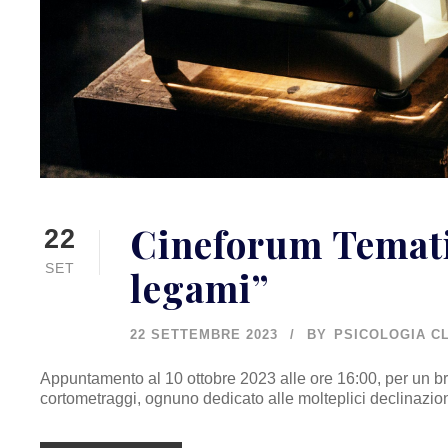
Cineforum Temati
22
SET
legami”
22 SETTEMBRE 2023
BY
PSICOLOGIA CL
Appuntamento al 10 ottobre 2023 alle ore 16:00, per un br
cortometraggi, ognuno dedicato alle molteplici declinazioni