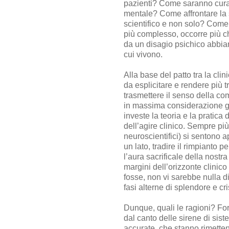
pazienti? Come saranno curati
mentale? Come affrontare la
scientifico e non solo? Come
più complesso, occorre più che 
da un disagio psichico abbian
cui vivono.
Alla base del patto tra la cl
da esplicitare e rendere più t
trasmettere il senso della co
in massima considerazione gli 
investe la teoria e la pratic
dell’agire clinico. Sempre più 
neuroscientifici) si sentono a
un lato, tradire il rimpianto 
l’aura sacrificale della nostr
margini dell’orizzonte clinic
fosse, non vi sarebbe nulla d
fasi alterne di splendore e cris
Dunque, quali le ragioni? For
dal canto delle sirene di sis
accurate, che stanno rimettend