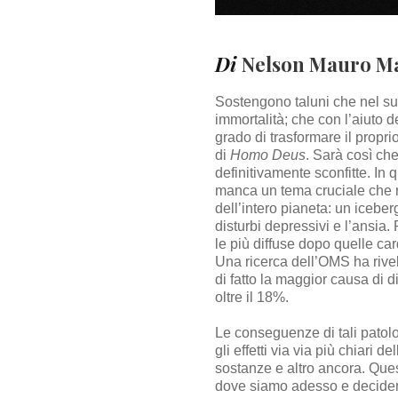
Di
Nelson Mauro M
Sostengono taluni che nel suo
immortalità; che con l’aiuto de
grado di trasformare il propr
di
Homo Deus
. Sarà così che
definitivamente sconfitte. In
manca un tema cruciale che ri
dell’intero pianeta: un icebe
disturbi depressivi e l’ansia
le più diffuse dopo quelle card
Una ricerca dell’OMS ha rivel
di fatto la maggior causa di di
oltre il 18%.
Le conseguenze di tali patolo
gli effetti via via più chiari 
sostanze e altro ancora. Quest
dove siamo adesso e decidere