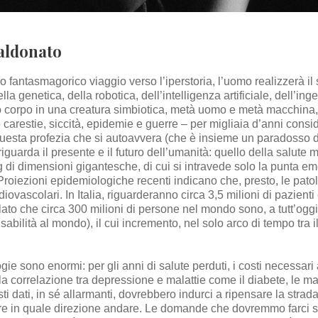
aldonato
 fantasmagorico viaggio verso l’iperstoria, l’uomo realizzerà il
lla genetica, della robotica, dell’intelligenza artificiale, dell’in
io corpo in una creatura simbiotica, metà uomo e metà macchina,
 carestie, siccità, epidemie e guerre – per migliaia d’anni consid
 questa profezia che si autoavvera (che è insieme un paradosso 
guarda il presente e il futuro dell’umanità: quello della salute m
rg di dimensioni gigantesche, di cui si intravede solo la punta em
. Proiezioni epidemiologiche recenti indicano che, presto, le pat
iovascolari. In Italia, riguarderanno circa 3,5 milioni di pazienti
ato che circa 300 milioni di persone nel mondo sono, a tutt’oggi
sabilità al mondo), il cui incremento, nel solo arco di tempo tra il
gie sono enormi: per gli anni di salute perduti, i costi necessari
della correlazione tra depressione e malattie come il diabete, le m
i dati, in sé allarmanti, dovrebbero indurci a ripensare la strad
 in quale direzione andare. Le domande che dovremmo farci son