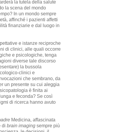
rderà la tutela della salute
do la scena del mondo
o tempo? In un mondo sempre
à, affinché i pazienti affetti
ità finanziarie e dal luogo in
pettative e istanze reciproche
 di clinici, alle quali occorre
ogiche e psicologiche, tenga
agioni diverse tale discorso
resentare) la bussola
cologico-clinici e
di invocazioni che sembrano, da
per un presente su cui aleggia
icopatologia è finita ai
a lunga e feconda? Se così
digmi di ricerca hanno avuto
madre
Medicina, affascinata
e di
brain imaging
sempre più
scienza, le decisioni, il