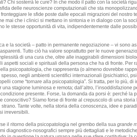
? Chi sosterrà le cure? In che modo il patto con la società rigua
 sfida delle neuroscienze computazionali che sta monopolizzan
 fronteggiare le sfide poste dalle epocali migrazioni del nostr
mai che i clinici si mettano in sintonia e in dialogo con la societ
o le stesse opportunità di vita, indipendentemente dalle possibil
inica e la società – patto in permanente negoziazione – vi sono as
rasparenti. Tutto ciò ha valore soprattutto per le nuove generazioni
mplessità di una cura che, oltre alle inaggirabili dimensioni biol
aspetti sociali e spirituali della persona che ha di fronte. Per r
a della psicopatologia, che rappresenta (o almeno dovrebbe rapp
spesso, negli ambienti scientifici internazionali (psichiatrici, psi
ppelli come “tornare alla psicopatologia”. Si tratta, per lo più, 
per una stagione luminosa e remota; dall’altro, l’insoddisfazione 
a condizione presente. Forse, la domanda da porsi è: perché la ps
o e conoscitivo? Siamo forse di fronte al crepuscolo di una stori
i strano. Tante volte, nella storia della conoscenza, idee e para
i irreversibili.
se il ritorno della psicopatologia nel grembo della sua
grande 
temi diagnostico-nosografici sempre più dettagliati e le metodich
o in questione la natura umana nelle sue sfere costitutive: la co