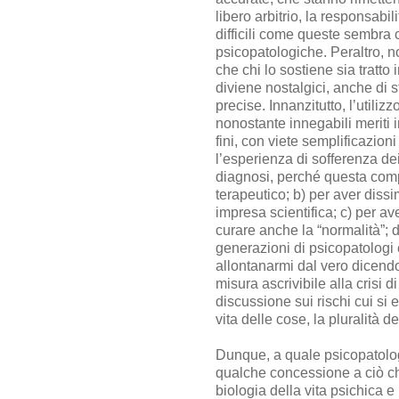
libero arbitrio, la responsabil
difficili come queste sembra c
psicopatologiche. Peraltro, n
che chi lo sostiene sia tratto
diviene nostalgici, anche di 
precise. Innanzitutto, l’utiliz
nonostante innegabili meriti i
fini, con viete semplificazion
l’esperienza di sofferenza dei
diagnosi, perché questa compe
terapeutico; b) per aver dissim
impresa scientifica; c) per av
curare anche la “normalità”; d
generazioni di psicopatologi
allontanarmi dal vero dicendo 
misura ascrivibile alla crisi
discussione sui rischi cui si
vita delle cose, la pluralità d
Dunque, a quale psicopatologi
qualche concessione a ciò che
biologia della vita psichica e