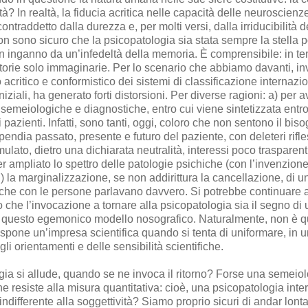
ità? In realtà, la fiducia acritica nelle capacità delle neuroscien
ontraddetto dalla durezza e, per molti versi, dalla irriducibilità 
on sono sicuro che la psicopatologia sia stata sempre la stella p
 in inganno da un’infedeltà della memoria. È comprensibile: in te
storie solo immaginarie. Per lo scenario che abbiamo davanti, in
zo acritico e conformistico dei sistemi di classificazione internazi
niziali, ha generato forti distorsioni. Per diverse ragioni: a) per
i semeiologiche e diagnostiche, entro cui viene sintetizzata entro
 pazienti. Infatti, sono tanti, oggi, coloro che non sentono il bis
ndia passato, presente e futuro del paziente, con deleteri rifles
ulato, dietro una dichiarata neutralità, interessi poco trasparenti
er ampliato lo spettro delle patologie psichiche (con l’invenzion
) la marginalizzazione, se non addirittura la cancellazione, di un
 che con le persone parlavano davvero. Si potrebbe continuare
che l’invocazione a tornare alla psicopatologia sia il segno di u
 di questo egemonico modello nosografico. Naturalmente, non è q
 espone un’impresa scientifica quando si tenta di uniformare, in 
egli orientamenti e delle sensibilità scientifiche.
a si allude, quando se ne invoca il ritorno? Forse una semeiolo
 resiste alla misura quantitativa: cioè, una psicopatologia int
 indifferente alla soggettività? Siamo proprio sicuri di andar lo