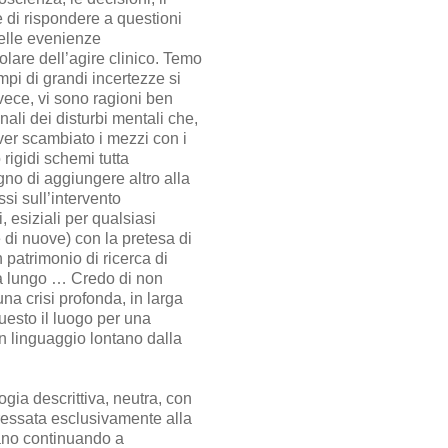
ze di rispondere a questioni
delle evenienze
olare dell’agire clinico. Temo
mpi di grandi incertezze si
vece, vi sono ragioni ben
onali dei disturbi mentali che,
 aver scambiato i mezzi con i
 rigidi schemi tutta
ogno di aggiungere altro alla
si sull’intervento
, esiziali per qualsiasi
e di nuove) con la pretesa di
 patrimonio di ricerca di
 a lungo … Credo di non
na crisi profonda, in larga
uesto il luogo per una
un linguaggio lontano dalla
gia descrittiva, neutra, con
eressata esclusivamente alla
ntano continuando a