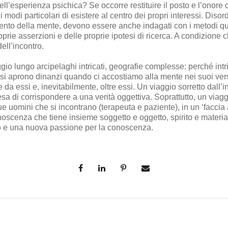
ell’esperienza psichica? Se occorre restituire il posto e l’onore
 modi particolari di esistere al centro dei propri interessi. Disord
mento della mente, devono essere anche indagati con i metodi qu
roprie asserzioni e delle proprie ipotesi di ricerca. A condizione c
ell’incontro.
io lungo arcipelaghi intricati, geografie complesse: perché intr
si aprono dinanzi quando ci accostiamo alla mente nei suoi versa
 da essi e, inevitabilmente, oltre essi. Un viaggio sorretto dall’
esa di corrispondere a una verità oggettiva. Soprattutto, un via
e uomini che si incontrano (terapeuta e paziente), in un ‘faccia 
oscenza che tiene insieme soggetto e oggetto, spirito e materia.
o e una nuova passione per la conoscenza.